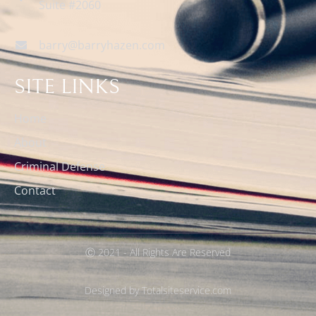
Suite #2060
barry@barryhazen.com
SITE LINKS
Home
About
Criminal Defense
Contact
Ⓒ 2021 - All Rights Are Reserved
Designed by Totalsiteservice.com